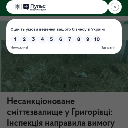
ДЕРЖЕКОІНСПЕКЦІЯ
у Хмельницькій області
Несанкціоноване
сміттєзвалище у Григорівці:
Інспекція направила вимогу