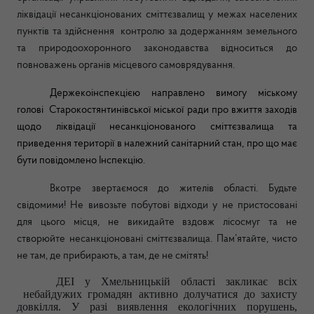
ліквідації несанкціонованих сміттєзвалищ у межах населених
пунктів та здійснення контролю за додержанням земельного
та природоохоронного законодавства відноситься до
повноважень органів місцевого самоврядування.
Держекоінспекцією направлено вимогу міському
голові Старокостянтинівської міської ради про вжиття заходів
щодо ліквідації несанкціонованого сміттєзвалища та
приведення території в належний санітарний стан, про що має
бути повідомлено Інспекцію.
Вкотре звертаємося до жителів області. Будьте
свідомими! Не вивозьте побутові відходи у не пристосовані
для цього місця, не викидайте вздовж лісосмуг та не
створюйте несанкціоновані сміттєзвалища. Пам’ятайте, чисто
не там, де прибирають, а там, де не смітять!
ДЕІ у Хмельницькій області закликає всіх
небайдужих громадян активно долучатися до захисту
довкілля. У разі виявлення екологічних порушень
,