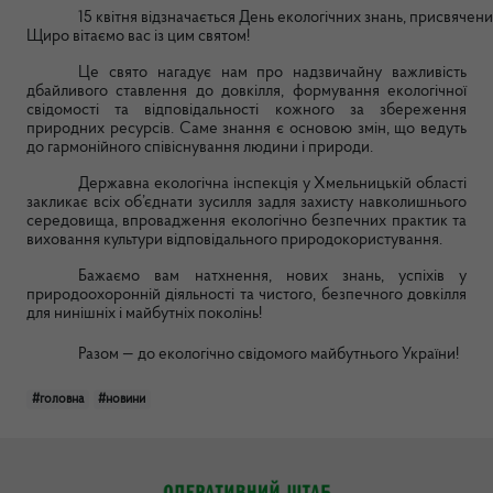
15 квітня відзначається День екологічних знань, присвяче
Щиро вітаємо вас із цим святом!
Це свято нагадує нам про надзвичайну важливість
дбайливого ставлення до довкілля, формування екологічної
свідомості та відповідальності кожного за збереження
природних ресурсів. Саме знання є основою змін, що ведуть
до гармонійного співіснування людини і природи.
Державна екологічна інспекція у Хмельницькій області
закликає всіх об’єднати зусилля задля захисту навколишнього
середовища, впровадження екологічно безпечних практик та
виховання культури відповідального природокористування.
Бажаємо вам натхнення, нових знань, успіхів у
природоохоронній діяльності та чистого, безпечного довкілля
для нинішніх і майбутніх поколінь!
Разом — до екологічно свідомого майбутнього України!
#головна
#новини