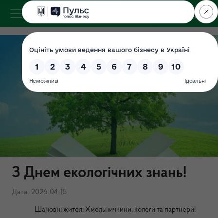
ДЕРЖЕКОІНСПЕКЦІЯ
у Хмельницькій області
З Днем екологічних знань!
Дата: 2026-04-15
Шановні жителі Хмельниччини, колеги та партнери!