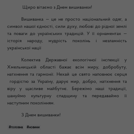
Щиро вітаємо з Днем вишиванки!
Вишиванка — це не просто національний одяг, а
символ нашої єдності, сили духу, любові до рідної землі
та поваги до українських традицій. У її орнаментах —
історія народу, мудрість поколінь і незламність
української нації
Колектив Державної екологічної інспекції у
Хмельницькій області бажає всім миру, добробуту,
натхнення та гармонії. Нехай це свято наповнює серця
гордістю за Україну, дарує мир, добро, натхнення та
віру у щасливе майбутнє. Бережімо наші традиції,
шануймо культурну спадщину та передаваймо її
наступним поколінням.
З Днем вишиванки!
#головна
#новини