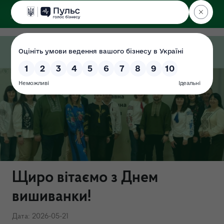
ДЕРЖЕКОІНСПЕКЦІЯ
у Хмельницькій області
Щиро вітаємо з Днем
вишиванки!
Дата: 2026-05-21