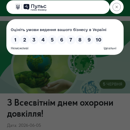
ДЕРЖЕКОІНСПЕКЦІЯ
у Хмельницькій області
З Всесвітнім днем охорони
довкілля!
Дата: 2026-06-05