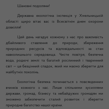
Шановні подоляни!
Державна екологічна інспекція у Хмельницькій
області щиро вітає вас із Всесвітнім днем охорони
довкілля!
Цей день нагадує кожному з нас про важливість
дбайливого ставлення до природи, збереження
природних ресурсів та відповідальності за стан
навколишнього середовища. Чисте повітря, безпечна
вода, родючі землі та багатий рослинний і тваринний
світ — це безцінний спадок, який ми маємо зберегти для
майбутніх поколінь.
Екологічна безпека починається з повсякденних
вчинків кожного з нас. Лише спільними зусиллями
держави, громад, бізнесу та небайдужих громадян ми
зможемо забезпечити сталий розвиток і зберегти
природне багатство нашої країни.