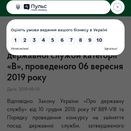
ДЕРЖЕКОІНСПЕКЦІЯ
у Хмельницькій області
Результати конкурсу на
зайняття вакантних посад
державної служби категорії
«В», проведеного 06 вересня
2019 року
Дата: 2019-09-10
Відповідно Закону України «Про державну
службу» від 10 грудня 2015 року №889-
VIII
та
Порядку проведення конкурсу на зайняття
посад державної служби, затвердженого