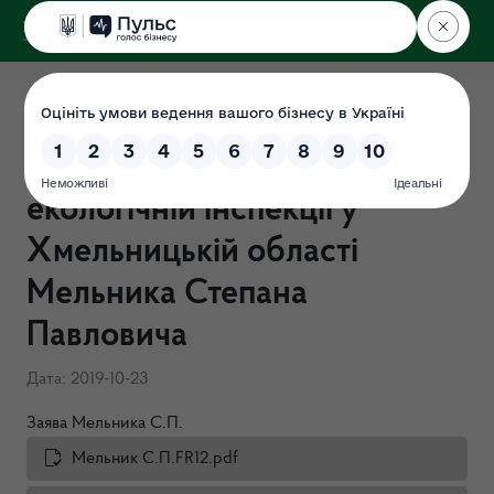
ДЕРЖЕКОІНСПЕКЦІЯ
у Хмельницькій області
Перевірка "Про очищення
влади" в Державній
екологічній інспекції у
Хмельницькій області
Мельника Степана
Павловича
Дата: 2019-10-23
Заява Мельника С.П.
Мельник С.П.FR12.pdf