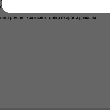
затвердження Інструкції з організації оформлення пос
я"
чень громадських інспекторів з охорони довкілля