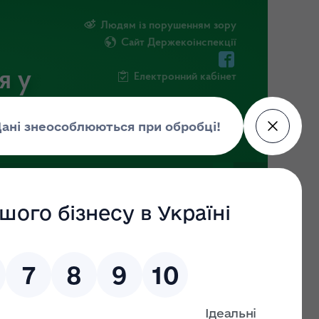
Людям із порушенням зору
Сайт Держекоінспекції
я у
Електронний кабінет
РМАЦІЯ
ПОВІДОМИТИ ПРО КОРУПЦІЮ
их