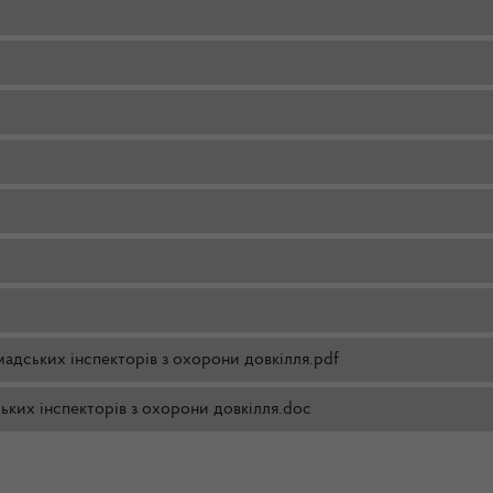
адських інспекторів з охорони довкілля.pdf
ьких інспекторів з охорони довкілля.doc