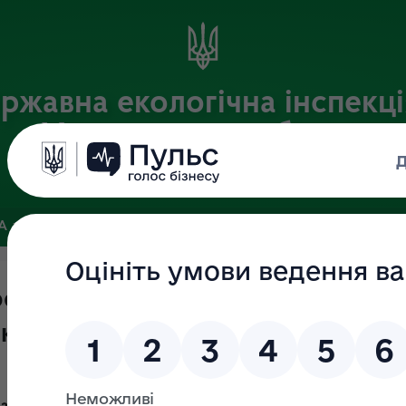
ржавна екологічна інспекці
Хмельницькій області
Офіційний веб-портал
ЗА
ЗВ’ЯЗКИ ІЗ ГРОМАДСЬКІСТЮ ТА ЗМІ
ПУБЛІЧНА ІНФО
 оформлення посвідчень громадськ
кілля