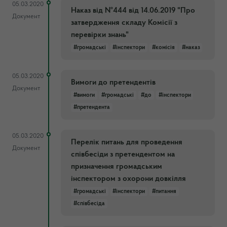
05.03.2020
Наказ від №444 від 14.06.2019 "Про
Документ
затвердження складу Комісії з
перевірки знань"
#громадські
#інспектори
#комісія
#наказ
05.03.2020
Вимоги до претендентів
Документ
#вимоги
#громадські
#до
#інспектори
#претендента
05.03.2020
Перелік питань для проведення
Документ
співбесіди з претендентом на
призначення громадським
інспектором з охорони довкілля
#громадські
#інспектори
#питання
#співбесіда