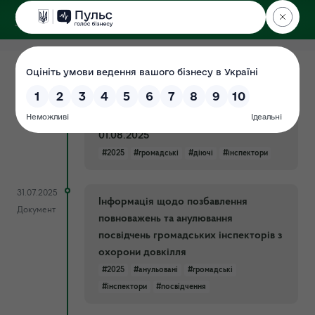
ДЕРЖЕКОІНСПЕКЦІЯ
у Хмельницькій області
31.07.2025
Список діючих громадських
Документ
інспекторів по території
Хмельницької області станом на
01.08.2025
#2025
#громадські
#діючі
#інспектори
31.07.2025
Інформація щодо позбавлення
Документ
повноважень та анулювання
посвідчень громадських інспекторів з
охорони довкілля
#2025
#анульовані
#громадські
#інспектори
#посвідчення