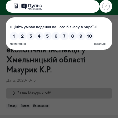
ДЕРЖЕКОІНСПЕКЦІЯ
у Хмельницькій області
Перевірка "Про очищення
влади" в Державній
екологічній інспекції у
Хмельницькій області
Мазурик К.Р.
Дата: 2020-10-15
Заява Мазурик.pdf
#влади
#заява
#очищення