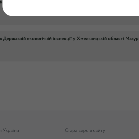
 Державній екологічній інспекції у Хмельницькій області Гаври
 Державній екологічній інспекції у Хмельницькій області Мазу
я України
Стара версія сайту