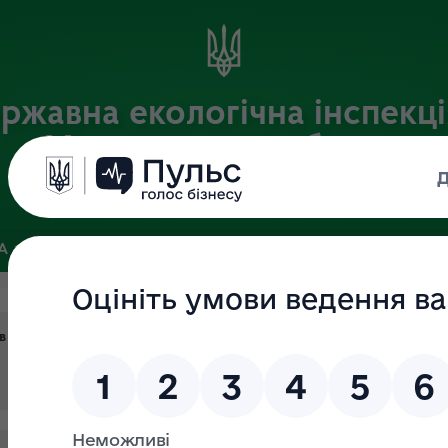
ржавна екологічна інспекці
Хмельницькій області
Офіційний веб-портал
ЗА
ЗВ’ЯЗКИ ІЗ ГРОМАДСЬКІСТЮ ТА ЗМІ
ПУБЛІЧНА ІНФО
 Державній екологічній інспекції у Хмельницькій області Лісов