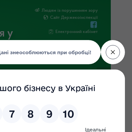
Людям із порушенням зору
Сайт Держекоінспекції
я у
Електронний кабінет
РМАЦІЯ
ПОВІДОМИТИ ПРО КОРУПЦІЮ
ої