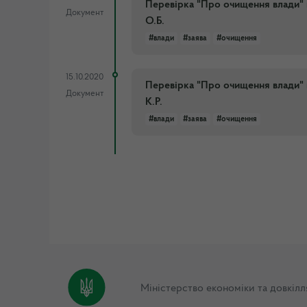
Перевірка "Про очищення влади" в
Документ
О.Б.
#влади
#заява
#очищення
15.10.2020
Перевірка "Про очищення влади" в
Документ
К.Р.
#влади
#заява
#очищення
Міністерство економіки та довкілл