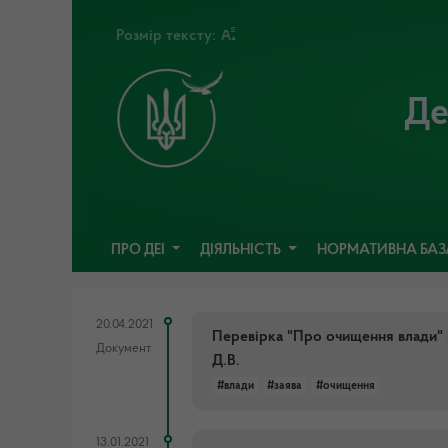
Розмір тексту:
Де
ПРО ДЕІ
ДІЯЛЬНІСТЬ
НОРМАТИВНА БА
20.04.2021
Перевірка "Про очищення влади" в
Документ
Д.В.
#влади
#заява
#очищення
13.01.2021