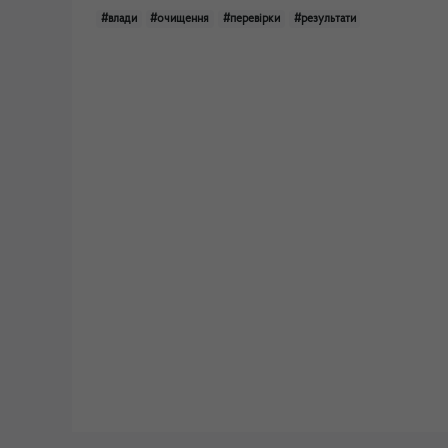
#влади
#очищення
#перевірки
#результати