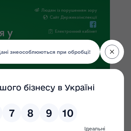
Людям із порушенням зору
Сайт Держекоінспекції
я у
Електронний кабінет
РМАЦІЯ
ПОВІДОМИТИ ПРО КОРУПЦІЮ