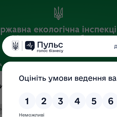
ржавна екологічна інспекці
Хмельницькій області
Офіційний веб-портал
ЗА
ЗВ’ЯЗКИ ІЗ ГРОМАДСЬКІСТЮ ТА ЗМІ
ПУБЛІЧНА ІНФО
и перевірки Дяченко В.В.
о В..doc