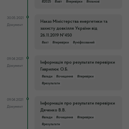
#2025
#звіт
#перевірки
#планові
30.05.2021
Наказ Міністерства енергетики та
Документ
захисту довкілля України від
26.11.2019 №450
#акт
#перевірки
#уніфікований
09.04.2021
Інформація про результати перевірки
Документ
Гаврилюк О.Б.
#влади
#очищення
#перевірки
#результати
09.04.2021
Інформація про результати перевірки
Документ
Дяченко В.В.
#влади
#очищення
#перевірки
#результати