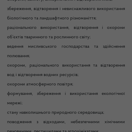
збереження, відтворення і невиснажливого використання
біологічного та ландшафтного різноманіття;
раціонального використання, відтворення і охорони
об’єктів тваринного та рослинного світу;
ведення мисливського господарства та здійснення
полювання;
охорони, раціонального використання та відтворення
вод і відтворення водних ресурсів;
охорони атмосферного повітря;
формування, збереження і використання екологічної
мережі;
стану навколишнього природного середовища;
поводження з відходами, небезпечними хімічними
речовинами, пестицидами та агрохімікатами;