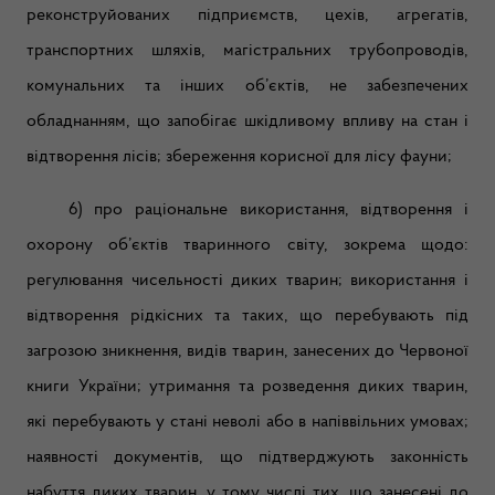
реконструйованих підприємств, цехів, агрегатів,
транспортних шляхів, магістральних трубопроводів,
комунальних та інших об’єктів, не забезпечених
обладнанням, що запобігає шкідливому впливу на стан і
відтворення лісів; збереження корисної для лісу фауни;
6) про раціональне використання, відтворення і
охорону об’єктів тваринного світу, зокрема щодо:
регулювання чисельності диких тварин; використання і
відтворення рідкісних та таких, що перебувають під
загрозою зникнення, видів тварин, занесених до Червоної
книги України; утримання та розведення диких тварин,
які перебувають у стані неволі або в напіввільних умовах;
наявності документів, що підтверджують законність
набуття диких тварин, у тому числі тих, що занесені до