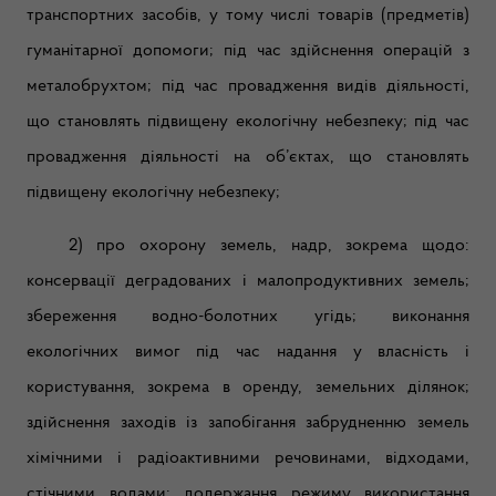
транспортних засобів, у тому числі товарів (предметів)
гуманітарної допомоги; під час здійснення операцій з
металобрухтом; під час провадження видів діяльності,
що становлять підвищену екологічну небезпеку; під час
провадження діяльності на об’єктах, що становлять
підвищену екологічну небезпеку;
2) про охорону земель, надр, зокрема щодо:
консервації деградованих і малопродуктивних земель;
збереження водно-болотних угідь; виконання
екологічних вимог під час надання у власність і
користування, зокрема в оренду, земельних ділянок;
здійснення заходів із запобігання забрудненню земель
хімічними і радіоактивними речовинами, відходами,
стічними водами; додержання режиму використання