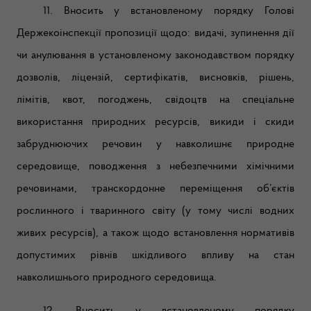
11. Вносить у встановленому порядку Голові
Держекоінспекції пропозиції щодо: видачі, зупинення дії
чи анулювання в установленому законодавством порядку
дозволів, ліцензій, сертифікатів, висновків, рішень,
лімітів, квот, погоджень, свідоцтв на спеціальне
використання природних ресурсів, викиди і скиди
забруднюючих речовин у навколишнє природне
середовище, поводження з небезпечними хімічними
речовинами, транскордонне переміщення об’єктів
рослинного і тваринного світу (у тому числі водних
живих ресурсів), а також щодо встановлення нормативів
допустимих рівнів шкідливого впливу на стан
навколишнього природного середовища.