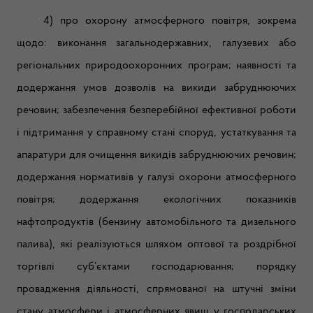
4) про охорону атмосферного повітря, зокрема
щодо: виконання загальнодержавних, галузевих або
регіональних природоохоронних програм; наявності та
додержання умов дозволів на викиди забруднюючих
речовин; забезпечення безперебійної ефективної роботи
і підтримання у справному стані споруд, устаткування та
апаратури для очищення викидів забруднюючих речовин;
додержання нормативів у галузі охорони атмосферного
повітря; додержання екологічних показників
нафтопродуктів (бензину автомобільного та дизельного
палива), які реалізуються шляхом оптової та роздрібної
торгівлі суб’єктами господарювання; порядку
провадження діяльності, спрямованої на штучні зміни
стану атмосфери і атмосферних явищ у господарських