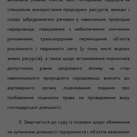
висновків, рішень, лімітів, квот, погоджень, свідоцтв на
спеціальне використання природних ресурсів, викиди і
скиди забруднюючих речовин у навколишнє природне
середовище, поводження з небезпечними хімічними
речовинами, транскордонне переміщення об’єктів
рослинного і тваринного світу (у тому числі водних
живих ресурсів), а також щодо встановлення нормативів
допустимих рівнів шкідливого впливу на стан
навколишнього природного середовища; вносить до
відповідного органу ліцензування подання про
позбавлення ліцензіата права на провадження виду
господарської діяльності.
5. Звертається до суду із позовом щодо обмеження
чи зупинення діяльності підприємств і об’єктів незалежно