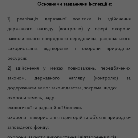
Основними завданнями Інспекції є:
1) реалізація державної політики із здійснення
державного нагляду (контролю) у сфері охорони
навколишнього природного середовища, раціонального
використання, відтворення і охорони природних
ресурсів;
2) здійснення у межах повноважень, передбачених
законом, державного нагляду (контролю) за
додержанням вимог законодавства, зокрема, щодо:
охорони земель, надр;
екологічної та радіаційної безпеки;
охорони і використання територій та об’єктів природно-
заповідного фонду;
охорони, захисту, використання і відтворення лісів;