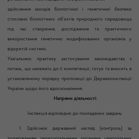
здійснення заходів біологічної і генетичної безпеки
стосовно біологічних об’єктів природного середовища
під час створення, дослідження та практичного
використання генетично модифікованих організмів у
відкритій системі;
Узагальнює практику застосування законодавства з
питань, що належать до її компетенції, готує та вносить в
установленому порядку пропозиції до Держекоінспекції
України щодо його вдосконалення.
Напрями діяльності:
Інспекція відповідно до покладених завдань:
1. Здійснює державний
нагляд (контроль) за
додержанням територіальними органами центральних