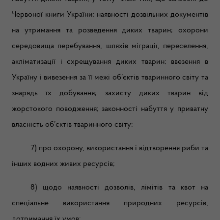
Червоної книги України; наявності дозвільних документів
на утримання та розведення диких тварин; охорони
середовища перебування, шляхів міграції, переселення,
акліматизації і схрещування диких тварин; ввезення в
Україну і вивезення за її межі об’єктів тваринного світу та
знарядь їх добування; захисту диких тварин від
жорстокого поводження; законності набуття у приватну
власність об’єктів тваринного світу;
7) про охорону, використання і відтворення риби та
інших водних живих ресурсів;
8) щодо наявності дозволів, лімітів та квот на
спеціальне використання природних ресурсів,
дотримання їх умов;