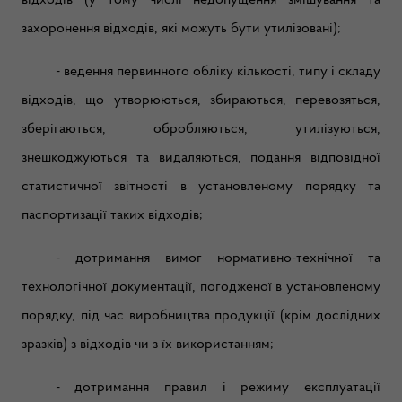
відходів (у тому числі недопущення змішування та
захоронення відходів, які можуть бути утилізовані);
- ведення первинного обліку кількості, типу і складу
відходів, що утворюються, збираються, перевозяться,
зберігаються, обробляються, утилізуються,
знешкоджуються та видаляються, подання відповідної
статистичної звітності в установленому порядку та
паспортизації таких відходів;
- дотримання вимог нормативно-технічної та
технологічної документації, погодженої в установленому
порядку, під час виробництва продукції (крім дослідних
зразків) з відходів чи з їх використанням;
- дотримання правил і режиму експлуатації