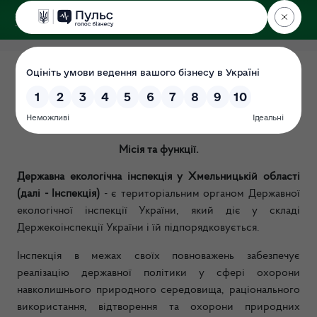
ДЕРЖЕКОІНСПЕКЦІЯ
у Хмельницькій області
Мета діяльності
Дата: 29.06.2019
Місія та функції.
Державна екологічна інспекція у Хмельницькій області
(далі - Інспекція)
- є територіальним органом Державної
екологічної інспекції України, який діє у складі
Держекоінспекції України і їй підпорядковується.
Інспекція в межах своїх повноважень забезпечує
реалізацію державної політики у сфері охорони
навколишнього природного середовища, раціонального
використання, відтворення та охорони природних