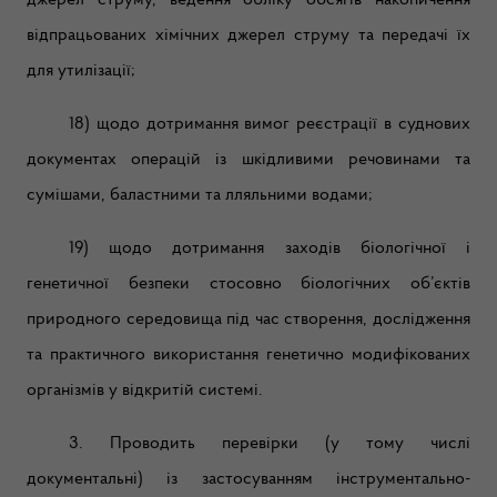
джерел струму, ведення обліку обсягів накопичення
відпрацьованих хімічних джерел струму та передачі їх
для утилізації;
18) щодо дотримання вимог реєстрації в суднових
документах операцій із шкідливими речовинами та
сумішами, баластними та лляльними водами;
19) щодо дотримання заходів біологічної і
генетичної безпеки стосовно біологічних об’єктів
природного середовища під час створення, дослідження
та практичного використання генетично модифікованих
організмів у відкритій системі.
3. Проводить перевірки (у тому числі
документальні) із застосуванням інструментально-