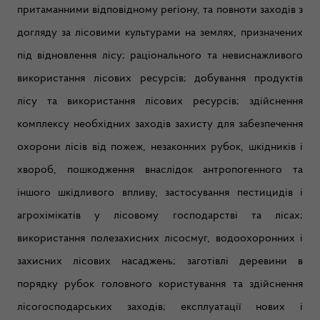
притаманними відповідному регіону, та повноти заходів з
догляду за лісовими культурами на землях, призначених
під відновлення лісу; раціонального та невиснажливого
використання лісових ресурсів; добування продуктів
лісу та використання лісових ресурсів; здійснення
комплексу необхідних заходів захисту для забезпечення
охорони лісів від пожеж, незаконних рубок, шкідників і
хвороб, пошкодження внаслідок антропогенного та
іншого шкідливого впливу, застосування пестицидів і
агрохімікатів у лісовому господарстві та лісах;
використання полезахисних лісосмуг, водоохоронних і
захисних лісових насаджень; заготівлі деревини в
порядку рубок головного користування та здійснення
лісогосподарських заходів; експлуатації нових і