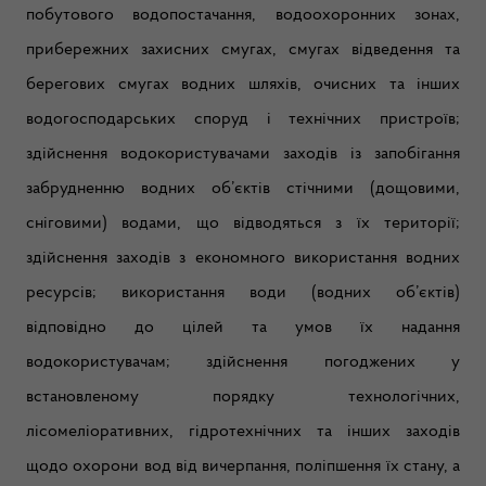
побутового водопостачання, водоохоронних зонах,
прибережних захисних смугах, смугах відведення та
берегових смугах водних шляхів, очисних та інших
водогосподарських споруд і технічних пристроїв;
здійснення водокористувачами заходів із запобігання
забрудненню водних об’єктів стічними (дощовими,
сніговими) водами, що відводяться з їх території;
здійснення заходів з економного використання водних
ресурсів; використання води (водних об’єктів)
відповідно до цілей та умов їх надання
водокористувачам; здійснення погоджених у
встановленому порядку технологічних,
лісомеліоративних, гідротехнічних та інших заходів
щодо охорони вод від вичерпання, поліпшення їх стану, а