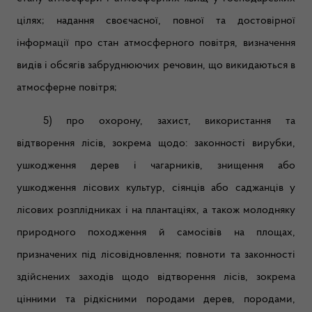
цілях; надання своєчасної, повної та достовірної
інформації про стан атмосферного повітря, визначення
видів і обсягів забруднюючих речовин, що викидаються в
атмосферне повітря;
5) про охорону, захист, використання та
відтворення лісів, зокрема щодо: законності вирубки,
ушкодження дерев і чагарників, знищення або
ушкодження лісових культур, сіянців або саджанців у
лісових розплідниках і на плантаціях, а також молодняку
природного походження й самосівів на площах,
призначених під лісовідновлення; повноти та законності
здійснених заходів щодо відтворення лісів, зокрема
цінними та рідкісними породами дерев, породами,