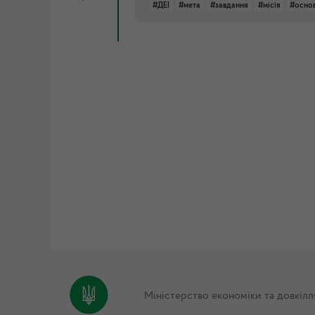
#ДЕІ
#мета
#завдання
#місія
#основ
Міністерство економіки та довкілл