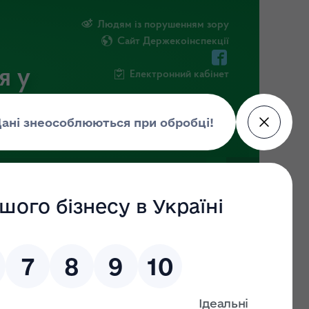
Людям із порушенням зору
Сайт Держекоінспекції
я у
Електронний кабінет
РМАЦІЯ
ПОВІДОМИТИ ПРО КОРУПЦІЮ