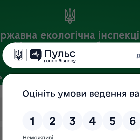
ржавна екологічна інспекці
Хмельницькій області
Офіційний веб-портал
ЗА
ЗВ’ЯЗКИ ІЗ ГРОМАДСЬКІСТЮ ТА ЗМІ
ПУБЛІЧНА ІНФО