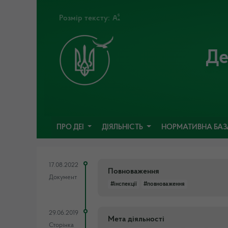
Розмір тексту:
Де
ПРО ДЕІ
ДІЯЛЬНІСТЬ
НОРМАТИВНА БА
17.08.2022
Повноваження
Документ
#інспекції
#повноваження
29.06.2019
Мета діяльності
Сторінка