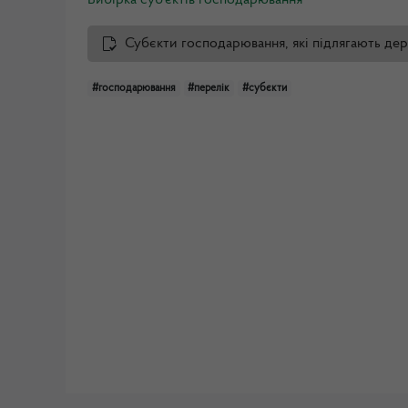
Вибірка суб'єктів господарювання
Субєкти господарювання, які підлягають дер
#господарювання
#перелік
#субєкти