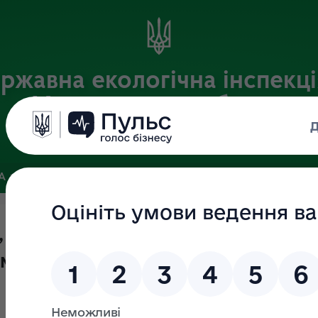
ржавна екологічна інспекці
Хмельницькій області
Офіційний веб-портал
ЗА
ЗВ’ЯЗКИ ІЗ ГРОМАДСЬКІСТЮ ТА ЗМІ
ПУБЛІЧНА ІНФО
 які підлягають державному наг
Хмельницької області