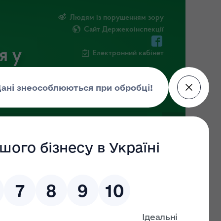
Людям із порушенням зору
Сайт Держекоінспекції
я у
Електронний кабінет
РМАЦІЯ
ПОВІДОМИТИ ПРО КОРУПЦІЮ
ляду