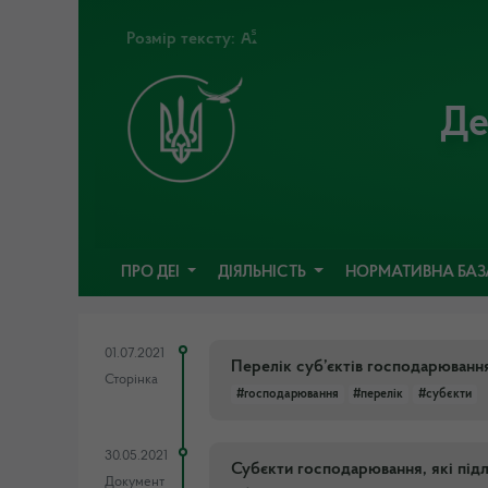
Розмір тексту:
Де
ПРО ДЕІ
ДІЯЛЬНІСТЬ
НОРМАТИВНА БА
01.07.2021
Перелік суб’єктів господарюванн
Сторінка
#господарювання
#перелік
#субєкти
30.05.2021
Субєкти господарювання, які під
Документ