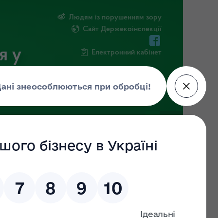
Людям із порушенням зору
Сайт Держекоінспекції
я у
Електронний кабінет
РМАЦІЯ
ПОВІДОМИТИ ПРО КОРУПЦІЮ
кої