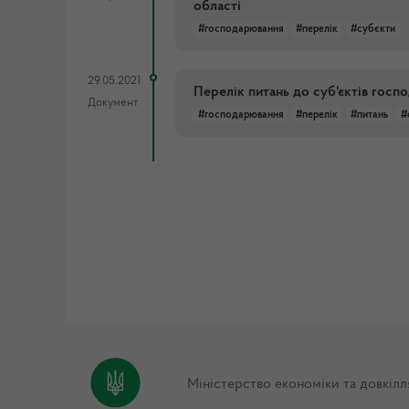
області
#господарювання
#перелік
#субєкти
29.05.2021
Перелік питань до суб'єктів гос
Документ
#господарювання
#перелік
#питань
#
Міністерство економіки та довкілл