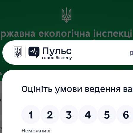
ржавна екологічна інспекці
Хмельницькій області
Офіційний веб-портал
ЗА
ЗВ’ЯЗКИ ІЗ ГРОМАДСЬКІСТЮ ТА ЗМІ
ПУБЛІЧНА ІНФО
я
лягають державному нагляду (контролю) на території Хмельниць