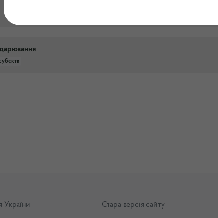
подарювання
субєкти
я України
Стара версія сайту