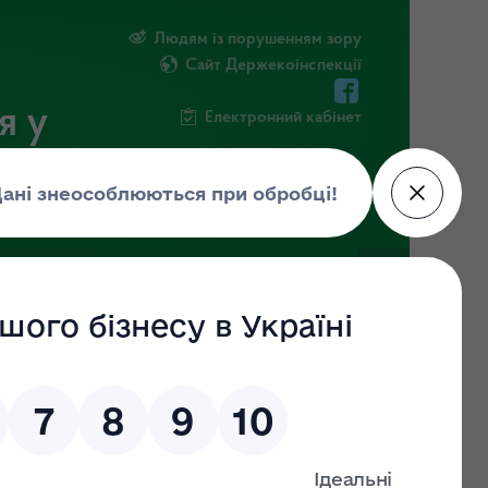
Людям із порушенням зору
Сайт Держекоінспекції
я у
Електронний кабінет
РМАЦІЯ
ПОВІДОМИТИ ПРО КОРУПЦІЮ