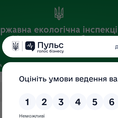
ржавна екологічна інспекці
Хмельницькій області
Офіційний веб-портал
ЗА
ЗВ’ЯЗКИ ІЗ ГРОМАДСЬКІСТЮ ТА ЗМІ
ПУБЛІЧНА ІНФО