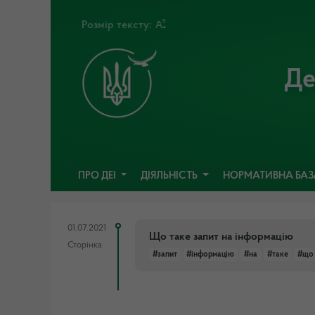
Розмір тексту:
Де
ПРО ДЕІ
ДІЯЛЬНІСТЬ
НОРМАТИВНА БА
01.07.2021
Що таке запит на інформацію
Сторінка
#запит
#інформацію
#на
#таке
#що