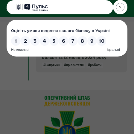
ДЕРЖЕКОІНСПЕКЦІЯ
у Хмельницькій області
02.04.2024
ЗВІТ про виконання визначених
Документ
пріоритетів роботи Державної
екологічної інспекції у Хмельницькій
області за 12 місяців 2024 року
#напрямки
#пріоритетні
#роботи