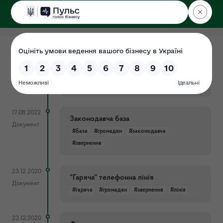
ДЕРЖЕКОІНСПЕКЦІЯ
у Хмельницькій області
08.02.2024
Електронне звернення
Документ
#громадян
#електронне
#звернення
#форма
17.08.2022
Законодавча база
Документ
#база
#громадян
#законодавча
#звернення
23.12.2020
"Гаряча" телефонна лінія
Документ
#гаряча
#громадян
#звернення
#лінія
23.12.2020