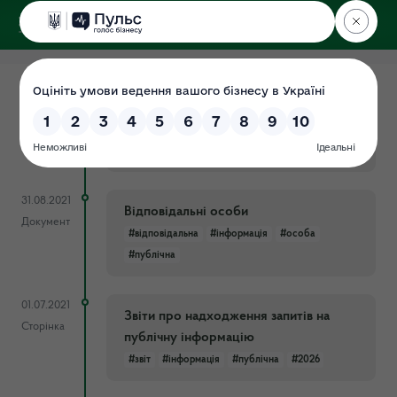
ДЕРЖЕКОІНСПЕКЦІЯ
у Хмельницькій області
31.08.2021
Порядок відшкодування витрат
Документ
#витрат
#відшкодування
#запиту
#інформація
#порядок
#публічна
31.08.2021
Відповідальні особи
Документ
#відповідальна
#інформація
#особа
#публічна
01.07.2021
Звіти про надходження запитів на
Сторінка
публічну інформацію
#звіт
#інформація
#публічна
#2026