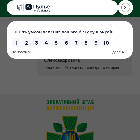
ДЕРЖЕКОІНСПЕКЦІЯ
у Хмельницькій області
04.07.2019
Перевірка "Про очищення влади" в
Документ
Державній екологічній інспекції у
Хмельницькій області Фочука Бориса
Олександровича
#вакансії
#діяльність
#влади
#очищеня