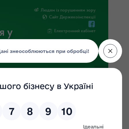
Людям із порушенням зору
Сайт Держекоінспекції
я у
Електронний кабінет
РМАЦІЯ
ПОВІДОМИТИ ПРО КОРУПЦІЮ