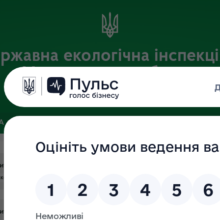
ржавна екологічна інспекці
Хмельницькій області
Офіційний веб-портал
ЗА
ЗВ’ЯЗКИ ІЗ ГРОМАДСЬКІСТЮ ТА ЗМІ
ПУБЛІЧНА ІНФО
итків
акси
итків