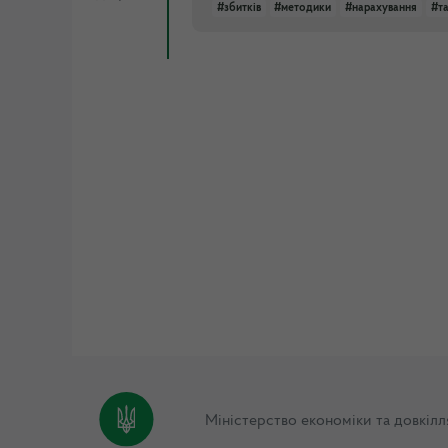
#збитків
#методики
#нарахування
#т
Міністерство економіки та довкілл