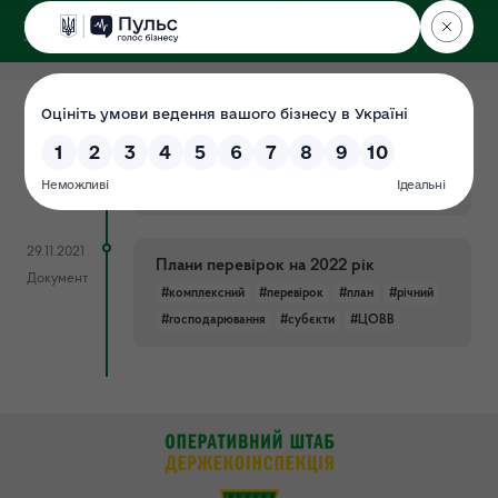
ДЕРЖЕКОІНСПЕКЦІЯ
у Хмельницькій області
25.09.2024
План перевірок на 2024 рік
Документ
#2024
#перевірок
#план
#ЦОВВ
#господарювання
#субєкти
29.11.2021
Плани перевірок на 2022 рік
Документ
#комплексний
#перевірок
#план
#річний
#господарювання
#субєкти
#ЦОВВ