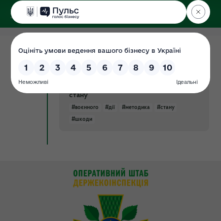
ДЕРЖЕКОІНСПЕКЦІЯ
у Хмельницькій області
17.08.2022
Методики розрахунку розмірів
Документ
шкоди, внаслідок надзвичайних
ситуацій та/або під час дії воєнного
стану
#воєнного
#дії
#методика
#стану
#шкоди