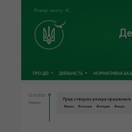
Розмір тексту:
Де
ПРО ДЕІ
ДІЯЛЬНІСТЬ
НОРМАТИВНА БА
02.10.2023
Уряд створює резерв працівників
Новина
#відео
#головна
#інтервю
#медіа