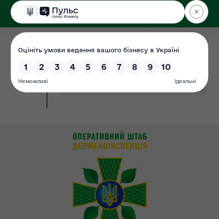
ДЕРЖЕКОІНСПЕКЦІЯ
у Хмельницькій області
08.04.2024
Звіт про виконання плану роботи та
Сторінка
визначених пріорітетів за 2023 рік
#2022
#звіт
#пріоритет