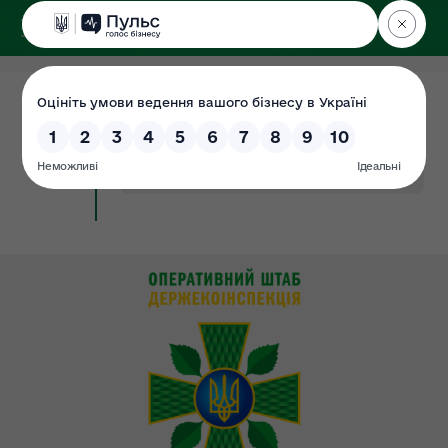
ДЕРЖЕКОІНСПЕКЦІЯ
у Хмельницькій області
31.07.2024
Наказ про проведення оцінки
Документ
корупційних ризиків
#корупційних
#наказ
#оцінка
#ризиків