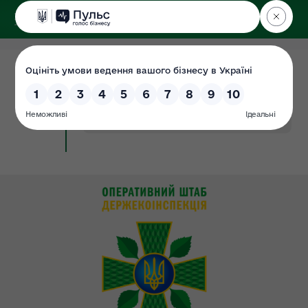
ДЕРЖЕКОІНСПЕКЦІЯ
у Хмельницькій області
12.11.2024
Звіт про проведені перевірки
Документ
субєктів господарювання за 2022 рік
#2022
#звіт
#рік