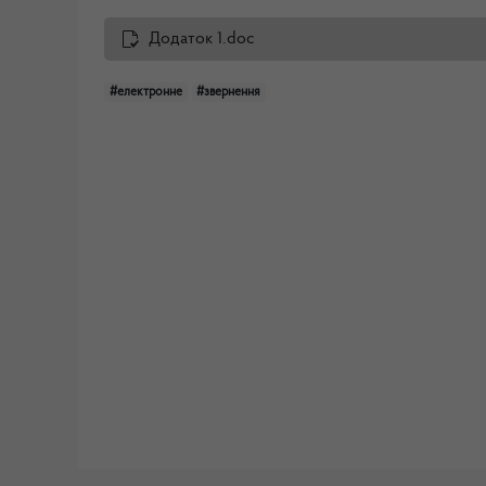
Додаток 1.doc
#електронне
#звернення