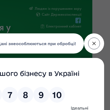
Людям із порушенням зору
Сайт Держекоінспекції
я у
Електронний кабінет
РМАЦІЯ
ПОВІДОМИТИ ПРО КОРУПЦІЮ
gov.ua
)