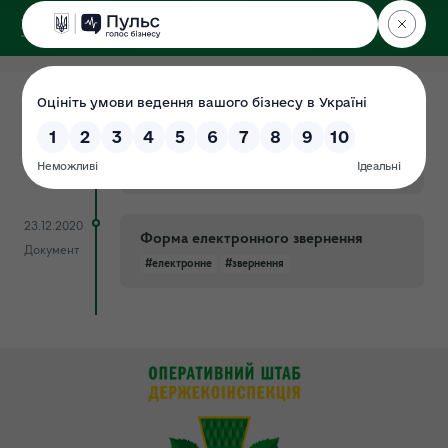
ДЕРЖЕКОІНСПЕКЦІЯ
у Хмельницькій області
08.02.2024
Електронне звернення
Документ
#громадян
#електронне
#звернення
#форма
23.12.2020
Форма електронного звернення
Документ
#електронне
#звернення