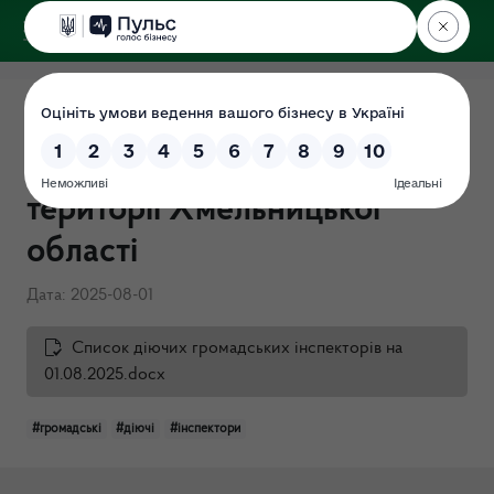
ДЕРЖЕКОІНСПЕКЦІЯ
у Хмельницькій області
Громадські інспектори з
охорони довкілля по
території Хмельницької
області
Дата: 2025-08-01
Список діючих громадських інспекторів на
01.08.2025.docx
#громадські
#діючі
#інспектори