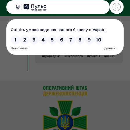
ДЕРЖЕКОІНСПЕКЦІЯ
у Хмельницькій області
05.03.2020
Наказ від №444 від 14.06.2019 "Про
Документ
затвердження складу Комісії з
перевірки знань"
#громадські
#інспектори
#комісія
#наказ