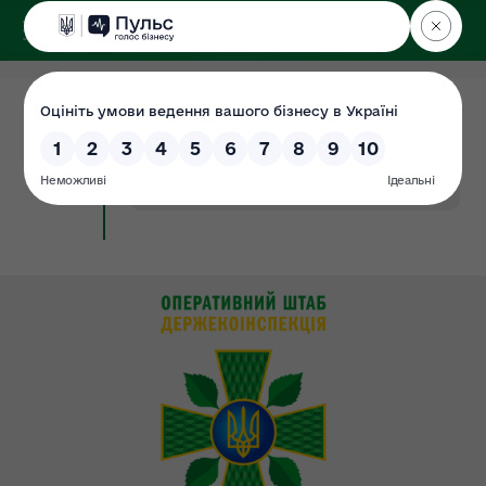
ДЕРЖЕКОІНСПЕКЦІЯ
у Хмельницькій області
31.08.2021
Відповідальні особи
Документ
#відповідальна
#інформація
#особа
#публічна