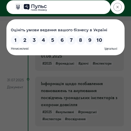
ДЕРЖЕКОІНСПЕКЦІЯ
у Хмельницькій області
31.07.2025
Список діючих громадських
Документ
інспекторів по території
Хмельницької області станом на
01.08.2025
#2025
#громадські
#діючі
#інспектори
31.07.2025
Інформація щодо позбавлення
Документ
повноважень та анулювання
посвідчень громадських інспекторів з
охорони довкілля
#2025
#анульовані
#громадські
#інспектори
#посвідчення