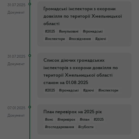
31.07.2025
Громадські інспектори з охорони
Документ
довкілля по території Хмельницької
області
#2025
#анульовані
#громадські
#інспектори
#посвідчення
#діючі
31.07.2025
Список діючих громадських
Документ
інспекторів з охорони довкілля по
території Хмельницької області
станом на 01.08.2025
#2025
#громадські
#діючі
#інспектори
07.01.2025
План перевірок на 2025 рік
Документ
#омс
#перевірок
#план
#2025
#господарювання
#субєкти