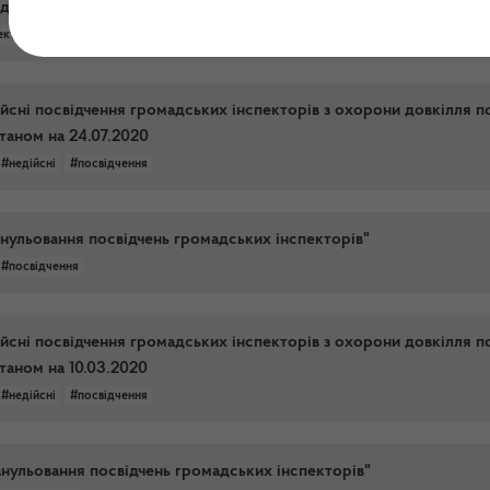
довкілля по території Хмельницької області
ектори
#посвідчення
#діючі
ійсні посвідчення громадських інспекторів з охорони довкілля п
таном на 24.07.2020
#недійсні
#посвідчення
нульовання посвідчень громадських інспекторів"
#посвідчення
ійсні посвідчення громадських інспекторів з охорони довкілля п
таном на 10.03.2020
#недійсні
#посвідчення
нульовання посвідчень громадських інспекторів"