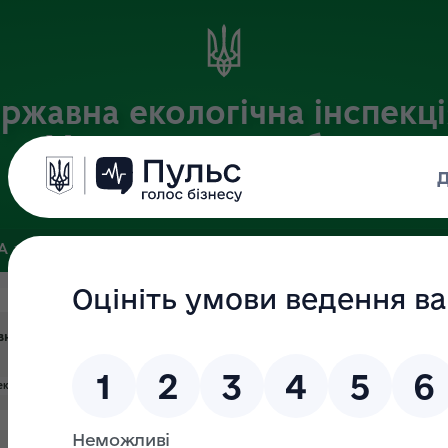
ржавна екологічна інспекці
Хмельницькій області
Офіційний веб-портал
ЗА
ЗВ’ЯЗКИ ІЗ ГРОМАДСЬКІСТЮ ТА ЗМІ
ПУБЛІЧНА ІНФО
новажень та анулювання посвідчень громадських інспекторів з
ектори
#посвідчення