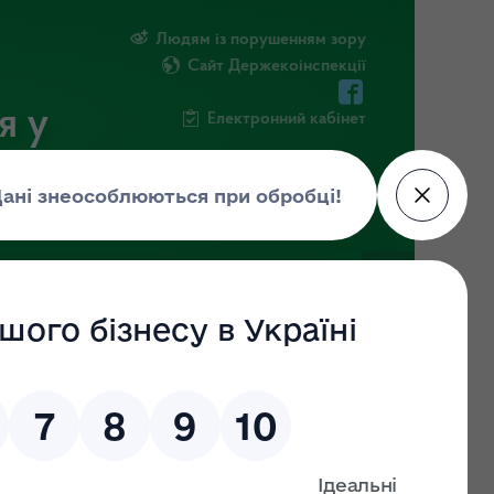
Людям із порушенням зору
Сайт Держекоінспекції
я у
Електронний кабінет
РМАЦІЯ
ПОВІДОМИТИ ПРО КОРУПЦІЮ