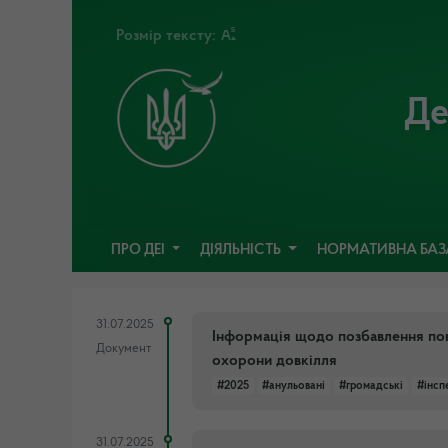
Розмір тексту:
Де
ПРО ДЕІ
ДІЯЛЬНІСТЬ
НОРМАТИВНА БА
31.07.2025
Інформація щодо позбавлення пов
Документ
охорони довкілля
#2025
#анульовані
#громадські
#інсп
31.07.2025