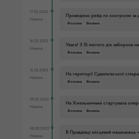
17.02.2023
Проведено рейд по контролю за 
Новина
#головна
#новини
16.02.2023
Увага! З 15 лютого діє заборона н
Новина
#головна
#новини
15.02.2023
На території Судилківської сільр
Новина
#головна
#новини
09.02.2023
На Хмельниччині стартувала опера
Новина
#головна
#новини
08.02.2023
В Правдівці місцевий мешканець «
Новина