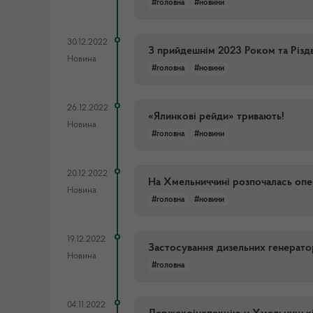
#головна
#новини
30.12.2022
З прийдешнім 2023 Роком та Різ
Новина
#головна
#новини
26.12.2022
«Ялинкові рейди» тривають!
Новина
#головна
#новини
20.12.2022
На Хмельниччині розпочалась опе
Новина
#головна
#новини
19.12.2022
Застосування дизельних генерато
Новина
#головна
04.11.2022