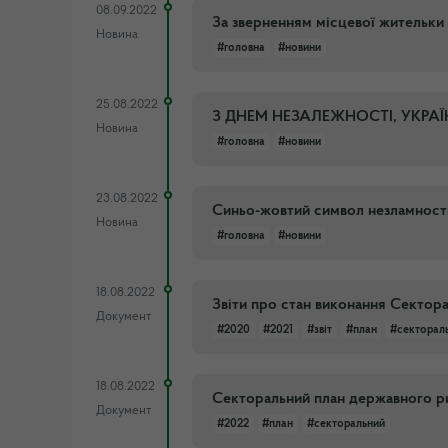
08.09.2022
За зверненням місцевої жительки
Новина
#головна
#новини
25.08.2022
З ДНЕМ НЕЗАЛЕЖНОСТІ, УКРАЇ
Новина
#головна
#новини
23.08.2022
Синьо-жовтий символ незламності
Новина
#головна
#новини
18.08.2022
Звіти про стан виконання Сектор
Документ
#2020
#2021
#звіт
#план
#секторал
18.08.2022
Секторальний план державного ри
Документ
#2022
#план
#секторальний