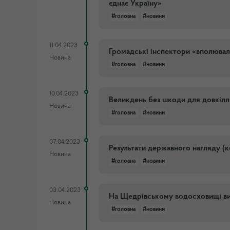
єднає Україну»
#головна
#новини
11.04.2023
Громадські інспектори «вполювал
Новина
#головна
#новини
10.04.2023
Великдень без шкоди для довкілл
Новина
#головна
#новини
07.04.2023
Результати державного нагляду (к
Новина
#головна
#новини
03.04.2023
На Щедрівському водосховищі вил
Новина
#головна
#новини