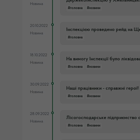
Держекоінспекцію у Хмельницькій
Новина
#головна
#новини
20.10.2022
Інспекцією проведено рейд на Щ
Новина
#головна
18.10.2022
На вимогу Інспекції було ліквідо
Новина
#головна
#новини
30.09.2022
Наші працівники - справжні герої!
Новина
#головна
#новини
28.09.2022
Лісогосподарське підприємство с
Новина
#головна
#новини