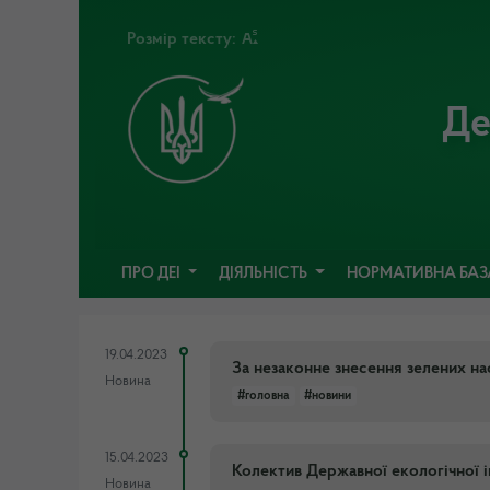
Розмір тексту:
Де
ПРО ДЕІ
ДІЯЛЬНІСТЬ
НОРМАТИВНА БА
19.04.2023
За незаконне знесення зелених н
Новина
#головна
#новини
15.04.2023
Колектив Державної екологічної 
Новина