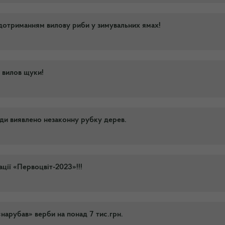
дотриманням вилову риби у зимувальних ямах!
а вилов щуки!
ади виявлено незаконну рубку дерев.
ції «Первоцвіт-2023»!!!
нарубав» верби на понад 7 тис.грн.