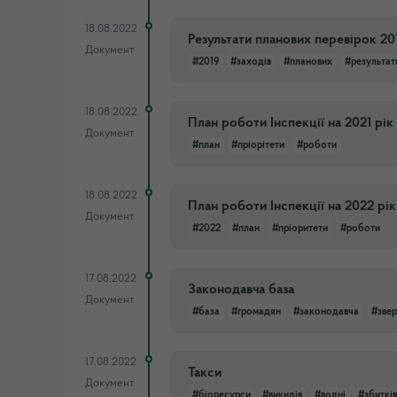
18.08.2022
Результати планових перевірок 20
Документ
#2019
#заходів
#планових
#результат
18.08.2022
План роботи Інспекції на 2021 рік
Документ
#план
#пріорітети
#роботи
18.08.2022
План роботи Інспекції на 2022 рік
Документ
#2022
#план
#пріоритети
#роботи
17.08.2022
Законодавча база
Документ
#база
#громадян
#законодавча
#зве
17.08.2022
Такси
Документ
#біоресурси
#викидів
#водні
#збитків