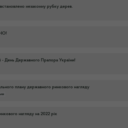
 встановлено незаконну рубку дерев.
НО!
 - День Державного Прапора України!
ального плану державного ринкового нагляду
ьни
нкового нагляду на 2022 рік