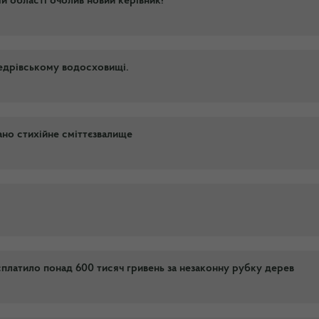
 області очолив новий керівник!
едрівському водосховищі.
вано стихійне сміттєзвалище
платило понад 600 тисяч гривень за незаконну рубку дерев