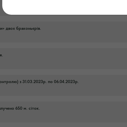
и» двох браконьєрів.
я.
онтролю) з 31.03.2023р. по 06.04.2023р.
учено 650 м. сіток.