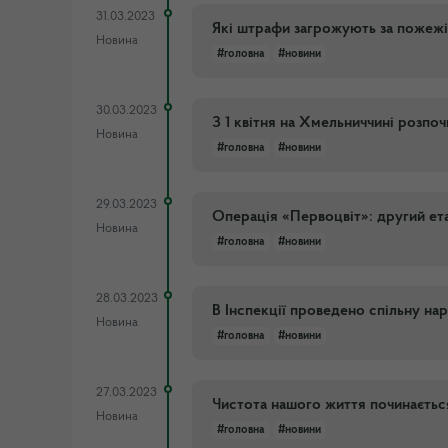
31.03.2023
Які штрафи загрожують за пожежі
Новина
#головна
#новини
30.03.2023
З 1 квітня на Хмельниччині розпо
Новина
#головна
#новини
29.03.2023
Операція «Первоцвіт»: другий ет
Новина
#головна
#новини
28.03.2023
В Інспекції проведено спільну на
Новина
#головна
#новини
27.03.2023
Чистота нашого життя починається
Новина
#головна
#новини