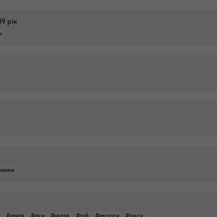
19 рік
и
рнення
#земля
#ліси
#надра
#пзф
#ресурси
#такси