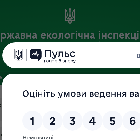
ржавна екологічна інспекці
Хмельницькій області
Офіційний веб-портал
ЗА
ЗВ’ЯЗКИ ІЗ ГРОМАДСЬКІСТЮ ТА ЗМІ
ПУБЛІЧНА ІНФО
асаджень порушникам прийдеться сплатити збитки.
інспекції у Хмельницькій області доєднався до екоакції «Шевче