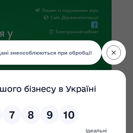
Людям із порушенням зору
Сайт Держекоінспекції
я у
Електронний кабінет
РМАЦІЯ
ПОВІДОМИТИ ПРО КОРУПЦІЮ
нко