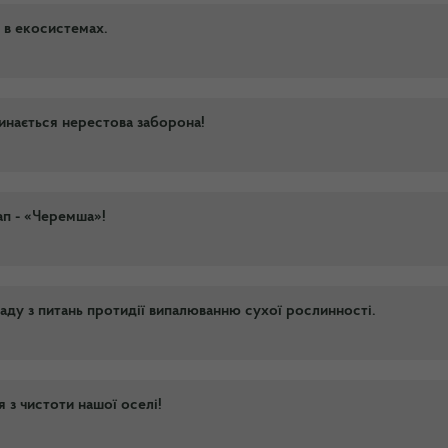
 в екосистемах.
чинається нерестова заборона!
ап - «Черемша»!
раду з питань протидії випалюванню сухої рослинності.
 з чистоти нашої оселі!